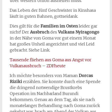
über Western Union aushelfen muss.
Das Leben der fünf Geschwister in Kinshasa
läuft in guten Bahnen, gottseidank.
Dies gilt für die
Familien im Osten
leider gar
nicht! Der
Ausbruch
des
Vulkans Nyiragongo
in der Nähe von Goma vor gut einem Monat
hat großes Unheil angerichtet und viel Leid
gebracht. Siehe Link.
Tausende fliehen aus Goma aus Angst vor
Vulkanausbruch – ZDFheute
Ich möchte besonders von Maman
Dorcas
Riziki
erzählen. Sie konnte durch eine Spende
die dringend notwendige Brustkrebs
Operation im Nachbarland Burundi
bekommen. Genau an dem Tag, als sie nach
monatelanger Behandlung nach Goma zurück
gekehrt war, brach am Abend der Vulkan aus